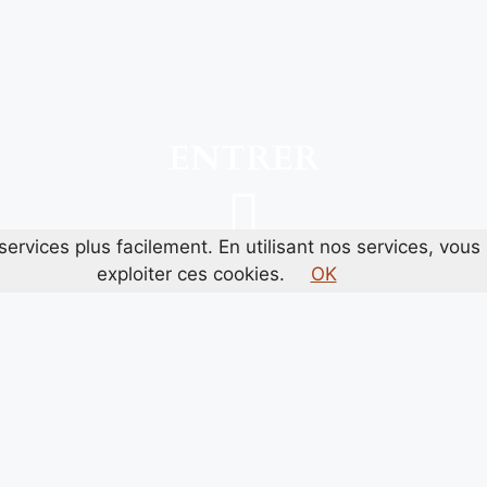
ENTRER
ervices plus facilement. En utilisant nos services, vo
exploiter ces cookies.
OK
La nouvelle adresse qui fait parler d’elle !